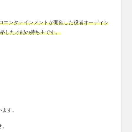
ロエンタテインメントが開催した役者オーディシ
合格した才能の持ち主です。
。
います。
せ。