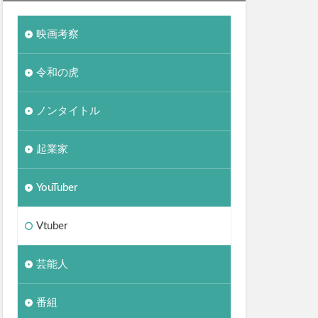
映画考察
令和の虎
ノンタイトル
起業家
YouTuber
Vtuber
芸能人
番組