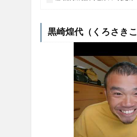
黒崎煌代（くろさき