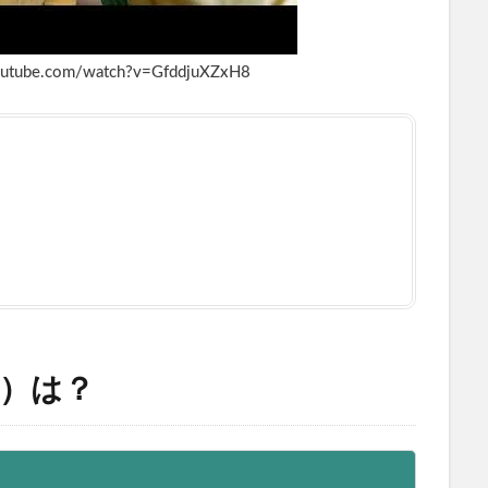
tube.com/watch?v=GfddjuXZxH8
）は？