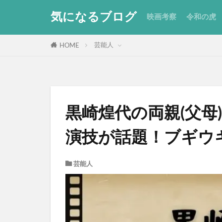
気になるブログ
映画考察
令和の虎
芸能人
HOME
黒崎煌代の両親(父母
演技が話題！ブギウ
芸能人