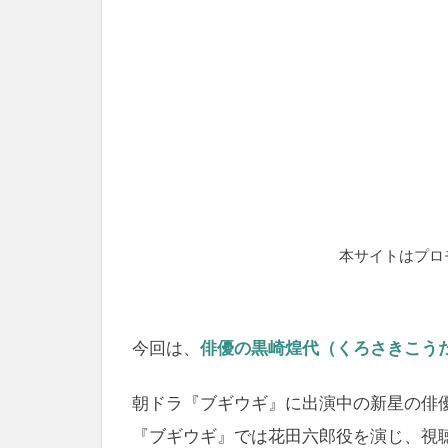
本サイトはプロ
今回は、
俳優の黒崎煌代（くろさきこう
朝ドラ『ブギウギ』に出演中の新星の俳
『ブギウギ』では花田六郎役を演じ、視