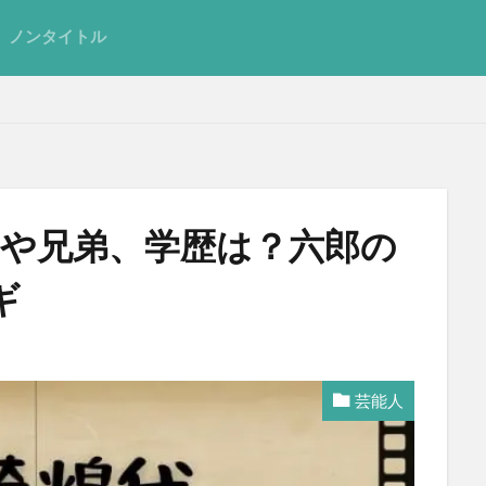
ノンタイトル
)や兄弟、学歴は？六郎の
ギ
芸能人