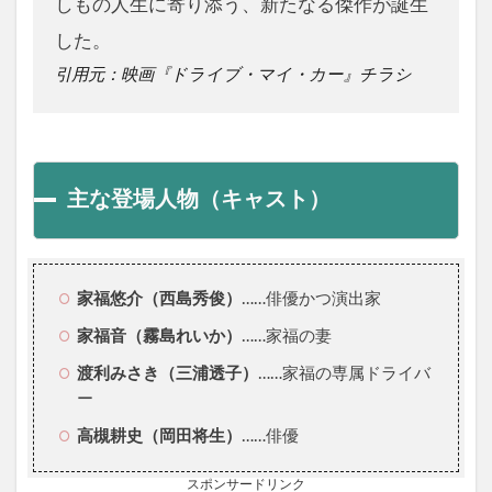
しもの人生に寄り添う、新たなる傑作が誕生
した。
引用元：映画『ドライブ・マイ・カー』チラシ
主な登場人物（キャスト）
家福悠介（西島秀俊）
……俳優かつ演出家
家福音（霧島れいか）
……家福の妻
渡利みさき（三浦透子）
……家福の専属ドライバ
ー
高槻耕史（岡田将生）
……俳優
スポンサードリンク