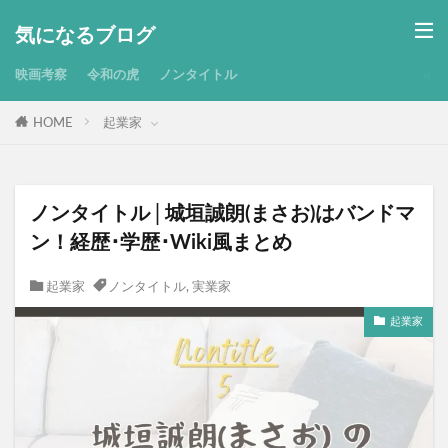
気になるブログ
映画考察
令和の虎
ノンタイトル
HOME
起業家
ノンタイトル│城垣誠朗(まさお)はバンドマ
ン！経歴･学歴･Wiki風まとめ
起業家
ノンタイトル
,
実業家
起業家