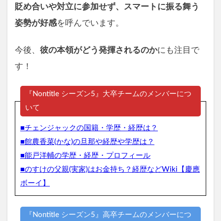
貶め合いや対立に参加せず、スマートに振る舞う
姿勢が好感
を呼んでいます。
今後、
彼の本領がどう発揮されるのか
にも注目で
す！
『Nontitle シーズン5』大卒チームのメンバーにつ
いて
■チェンジャックの国籍・学歴・経歴は？
■館農香菜(かな)の旦那や経歴や学歴は？
■能戸洋輔の学歴・経歴・プロフィール
■のすけの父親(実家)はお金持ち？経歴などWiki【慶應
ボーイ】
『Nontitle シーズン5』高卒チームのメンバーにつ