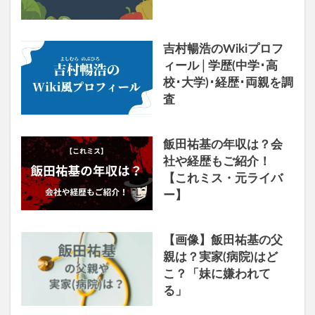
吉村暢浩のWikiプロフ
ィール│学歴(中学･高
校･大学)･経歴･両親を調
査
飯田祐基の年収は？会
社や経歴もご紹介！
【これミス・元ライバ
ー】
【画像】飯田祐基の父
親は？実家(病院)はど
こ？「妹に嫌われて
る」