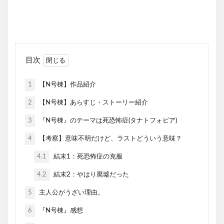
目次
1
【N号棟】作品紹介
2
【N号棟】あらすじ・ストーリー紹介
3
『N号棟』のテーマは死恐怖症(タナトフォビア)
4
【考察】意味不明だけど、ラストどういう意味？
4.1
結末1：死恐怖症の克服
4.2
結末2：やはり廃墟だった
5
主人公がうざい理由。
6
『N号棟』感想