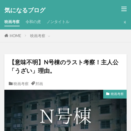
気になるブログ
映画考察
令和の虎
ノンタイトル
HOME
映画考察
【意味不明】N号棟のラスト考察！主人公
「うざい」理由。
映画考察
邦画
映画考察