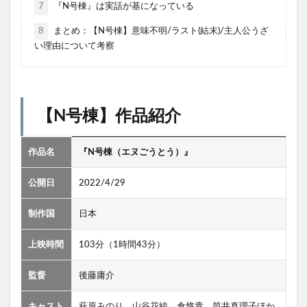
7
『N号棟』は実話が基になっている
8
まとめ：【N号棟】意味不明/ラスト(結末)/主人公うざ
い理由について考察
【N号棟】作品紹介
作品名
『N号棟（エヌごうとう）』
公開日
2022/4/29
制作国
日本
上映時間
103分（1時間43分）
監督
後藤庸介
キャスト
萩原みのり、山谷花純、倉悠貴、筒井真理子ほか