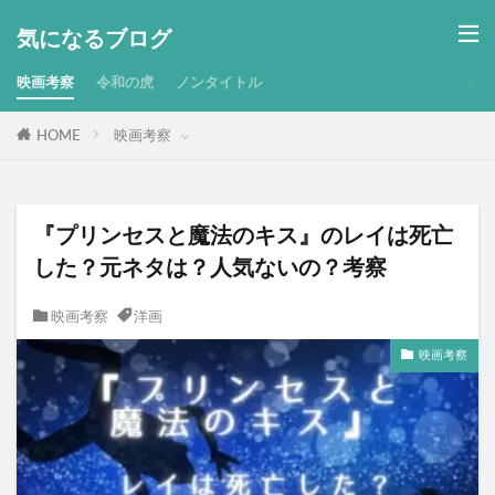
気になるブログ
映画考察
令和の虎
ノンタイトル
HOME
映画考察
『プリンセスと魔法のキス』のレイは死亡
した？元ネタは？人気ないの？考察
映画考察
洋画
映画考察