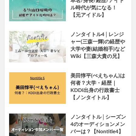
本名/身長/経歴/アイド
ル時代が気になる！
【元アイドル】
ノンタイトル4│レンジ
ャー(三森一輝)の経歴や
大学や妻(結婚相手)など
Wiki【三森大貴の兄】
美田惇平(ぺえちゃん)は
何者？大学・経歴｜
KDDI出身の行政書士
【ノンタイトル】
ノンタイトル│シーズン
4のオーディションメン
バーは？【Nontitle4】