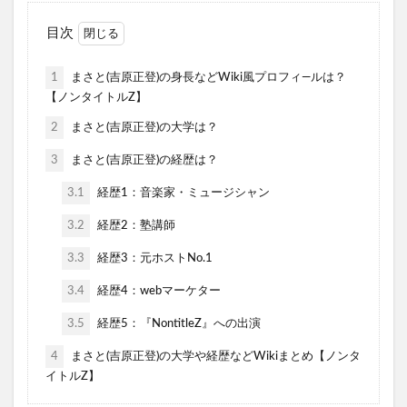
目次
1
まさと(吉原正登)の身長などWiki風プロフィ―ルは？
【ノンタイトルZ】
2
まさと(吉原正登)の大学は？
3
まさと(吉原正登)の経歴は？
3.1
経歴1：音楽家・ミュージシャン
3.2
経歴2：塾講師
3.3
経歴3：元ホストNo.1
3.4
経歴4：webマーケター
3.5
経歴5：『NontitleZ』への出演
4
まさと(吉原正登)の大学や経歴などWikiまとめ【ノンタ
イトルZ】