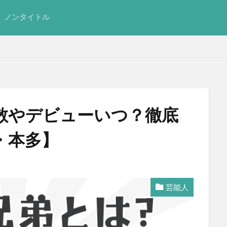
ノンタイトル
散やデビューいつ？徹底
・本多】
芸能人