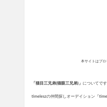
本サイトはプロ
「猫目三兄弟(猫眼三兄弟)」
についてです
timeleszの仲間探しオーデイション『time