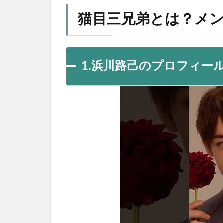
猫目三兄弟とは？メ
1.浜川路己のプロフィー