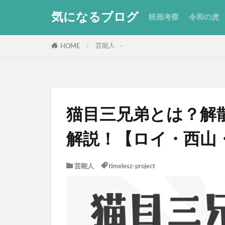
気になるブログ
映画考察
令和の虎
芸能人
HOME
猫目三兄弟とは？解
解説！【ロイ・西山
芸能人
timelesz-project