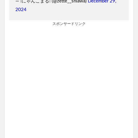
— ❕にゃんこまる❕ (@zette__shiawa)
December 29,
2024
スポンサードリンク