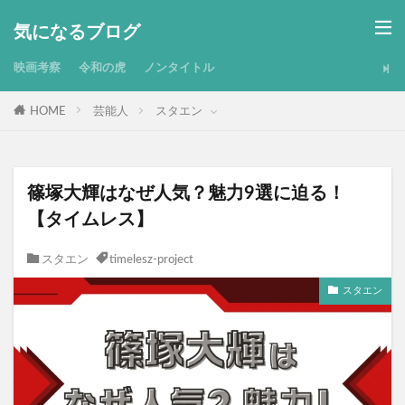
気になるブログ
映画考察
令和の虎
ノンタイトル
HOME
芸能人
スタエン
篠塚大輝はなぜ人気？魅力9選に迫る！
【タイムレス】
スタエン
timelesz-project
スタエン