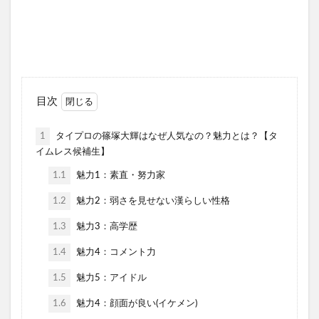
目次
1
タイプロの篠塚大輝はなぜ人気なの？魅力とは？【タ
イムレス候補生】
1.1
魅力1：素直・努力家
1.2
魅力2：弱さを見せない漢らしい性格
1.3
魅力3：高学歴
1.4
魅力4：コメント力
1.5
魅力5：アイドル
1.6
魅力4：顔面が良い(イケメン)