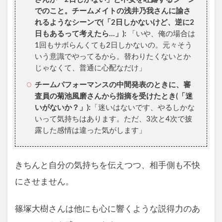
でのこと。チームメイトの浅井乃我さんに諭さ
れるようなシーンで(「2日しかないけど、逆に2
日もあるって考えたら…」):
「いや、俺の場合は
1回もサボらんくても2日しかないの。元々そう
いう意識でやってるから。替わりたくないとか
じゃなくて、普通に心配なだけ」
チームパフォーマンスの中間発表のときに、審
査員の菊池風磨さんから指摘を受けたとき(「迷
いがないか？」):
「迷いはないです、やるしかな
いって気持ちはあります。ただ、3次と4次で披
露した感情は違った気がします」
きちんと自分の気持ちを伝えつつ、相手側も不快
にさせません。
篠塚大樹さんは他にも心に響くような説得力のあ