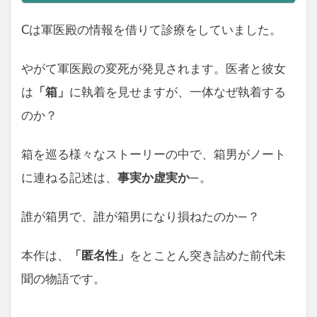
Cは軍医殿の情報を借りて診療をしていました。
やがて軍医殿の変死が発見されます。医者と彼女
は
「箱」
に執着を見せますが、一体なぜ執着する
のか？
箱を巡る様々なストーリーの中で、箱男がノート
に連ねる記述は、
事実か虚実か
―。
誰が箱男で、誰が箱男になり損ねたのか―？
本作は、
「匿名性」
をとことん突き詰めた前代未
聞の物語です。