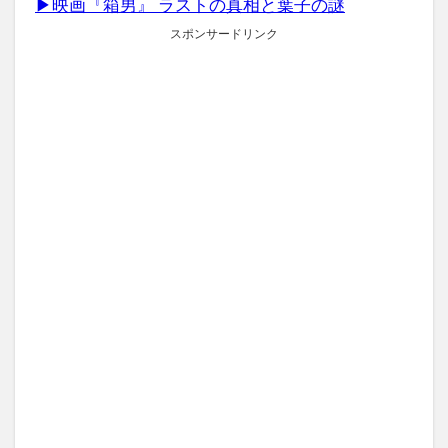
▶映画『箱男』 ラストの真相と葉子の謎
スポンサードリンク