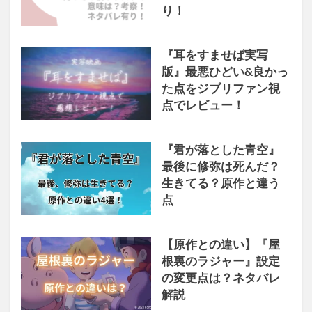
り！
『耳をすませば実写
版』最悪ひどい&良かっ
た点をジブリファン視
点でレビュー！
『君が落とした青空』
最後に修弥は死んだ？
生きてる？原作と違う
点
【原作との違い】『屋
根裏のラジャー』設定
の変更点は？ネタバレ
解説