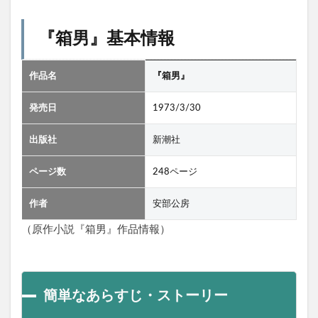
『箱男』基本情報
作品名
『箱男』
発売日
‎‎1973/3/30
出版社
新潮社
ページ数
248ページ
作者
安部公房
（原作小説『箱男』作品情報）
簡単なあらすじ・ストーリー