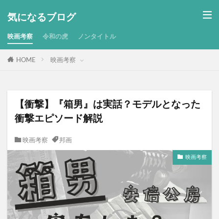
気になるブログ
映画考察
令和の虎
ノンタイトル
HOME
映画考察
【衝撃】『箱男』は実話？モデルとなった
衝撃エピソード解説
映画考察
邦画
映画考察