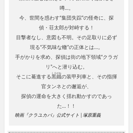
噂…。
今、世間を惑わす“集団失踪”の怪奇に、探
偵・荘太郎が対峙する！
目撃者なし、意図も不明。その足取りに必ず
現る“不気味な轍”の正体とは…。
手がかりを求め、探偵は街の地下領域“クラガ
リ”へと潜り込む。
くろがね
そこに驀進する
黒鐵
の装甲列車と、その指揮
官タンネとの邂逅が、
探偵の運命を大きく揺れ動かすのであっ
た…！！
映画『クラユカバ』公式サイト│塚原重義