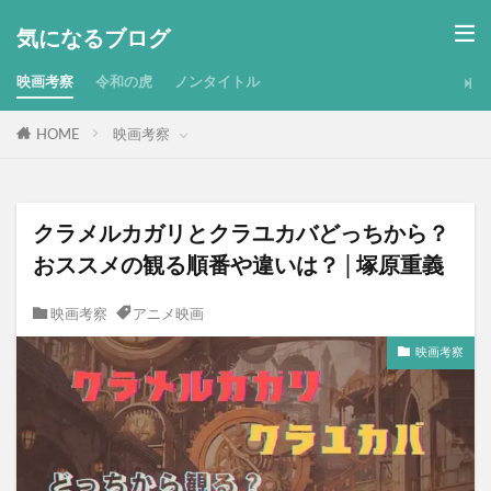
気になるブログ
映画考察
令和の虎
ノンタイトル
HOME
映画考察
クラメルカガリとクラユカバどっちから？
おススメの観る順番や違いは？│塚原重義
映画考察
アニメ映画
映画考察