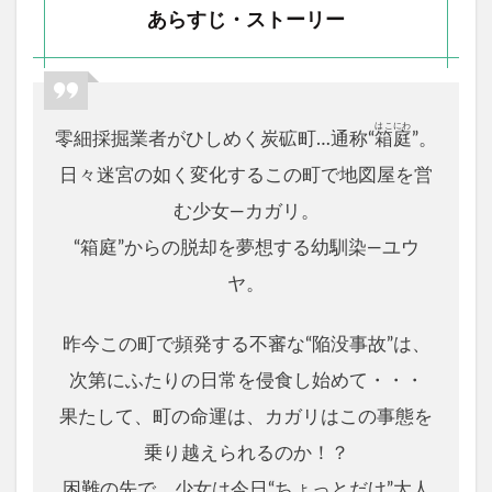
あらすじ・ストーリー
はこにわ
零細採掘業者がひしめく炭砿町…通称“
箱庭
”。
日々迷宮の如く変化するこの町で地図屋を営
む少女―カガリ。
“箱庭”からの脱却を夢想する幼馴染―ユウ
ヤ。
昨今この町で頻発する不審な“陥没事故”は、
次第にふたりの日常を侵食し始めて・・・
果たして、町の命運は、カガリはこの事態を
乗り越えられるのか！？
困難の先で、少女は今日“ちょっとだけ”大人