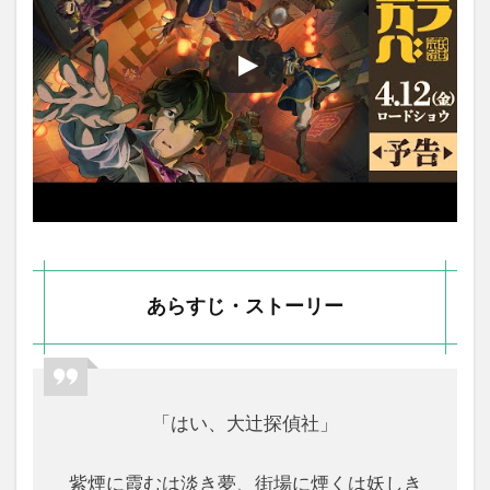
あらすじ・ストーリー
「はい、大辻探偵社」
紫煙に霞むは淡き夢、街場に煙くは妖しき