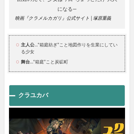
になる―
映画『クラメルカガリ』公式サイト│塚原重義
主人公
…“箱庭紡ぎ”こと地図作りを生業にしてい
る少女
舞台
…“箱庭”こと炭砿町
クラユカバ