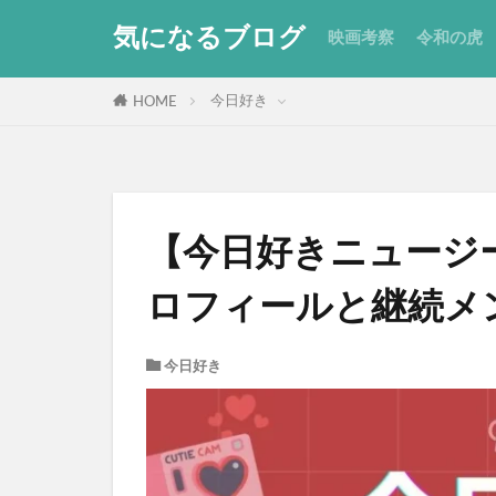
気になるブログ
映画考察
令和の虎
今日好き
HOME
【今日好きニュージ
ロフィールと継続メ
今日好き