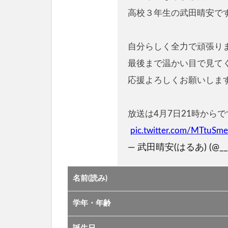
高校３年生の武田晴安で
自分らしく全力で頑張り
最後まで温かい目で見てく
応援よろしくお願いしま
放送は4月7日21時から
pic.twitter.com/MTtuSm
— 武田晴安(はるあ) (@__
名前(読み)
学年・年齢