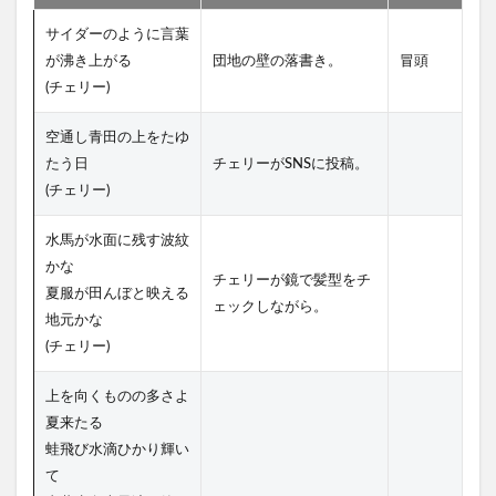
サイダーのように言葉
が沸き上がる
団地の壁の落書き。
冒頭
(チェリー)
空通し青田の上をたゆ
たう日
チェリーがSNSに投稿。
(チェリー)
水馬が水面に残す波紋
かな
チェリーが鏡で髪型をチ
夏服が田んぼと映える
ェックしながら。
地元かな
(チェリー)
上を向くものの多さよ
夏来たる
蛙飛び水滴ひかり輝い
て