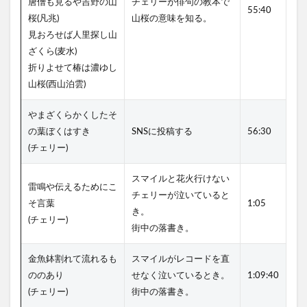
唐僧も見るや吉野の山
チェリーが俳句の教本で
55:40
桜(凡兆)
山桜の意味を知る。
見おろせば人里探し山
ざくら(麦水)
折りよせて椿は濃ゆし
山桜(西山泊雲)
やまざくらかくしたそ
の葉ぼくはすき
SNSに投稿する
56:30
(チェリー)
スマイルと花火行けない
雷鳴や伝えるためにこ
チェリーが泣いていると
そ言葉
1:05
き。
(チェリー)
街中の落書き。
金魚鉢割れて流れるも
スマイルがレコードを直
ののあり
せなく泣いているとき。
1:09:40
(チェリー)
街中の落書き。