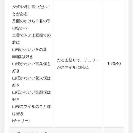
夕虹や君に言いたいこ
とがある
月面のかけら？君の手
のなかへ
全霊で叫ぶよ夏宛ての
君に
山桜かわいいその葉
(歯)僕は好き
だるま祭りで、チェリー
山桜かわいい言葉僕も
1:20:40
がスマイルに叫ぶ。
好き
山桜かわいい花火僕は
好き
山桜かわいい笑顔僕は
好き
山桜スマイルのこと僕
は好き
(チェリー)