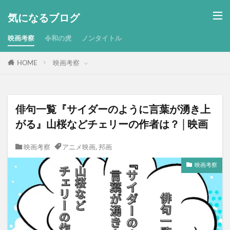
気になるブログ
映画考察
令和の虎
ノンタイトル
HOME
映画考察
俳句一覧『サイダーのように言葉が湧き上
がる』山桜などチェリーの作者は？│映画
映画考察
アニメ映画
,
邦画
映画考察