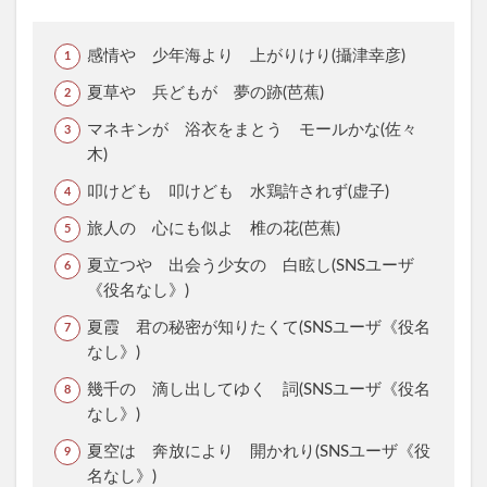
感情や 少年海より 上がりけり(攝津幸彦)
夏草や 兵どもが 夢の跡(芭蕉)
マネキンが 浴衣をまとう モールかな(佐々
木)
叩けども 叩けども 水鶏許されず(虚子)
旅人の 心にも似よ 椎の花(芭蕉)
夏立つや 出会う少女の 白眩し(SNSユーザ
《役名なし》)
夏霞 君の秘密が知りたくて(SNSユーザ《役名
なし》)
幾千の 滴し出してゆく 詞(SNSユーザ《役名
なし》)
夏空は 奔放により 開かれり(SNSユーザ《役
名なし》)