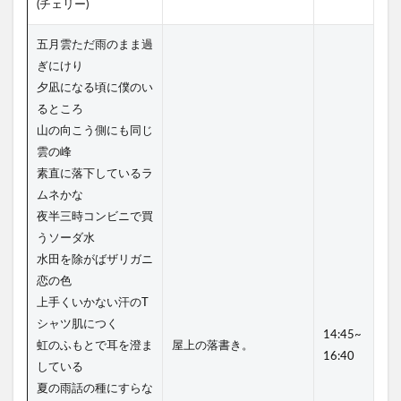
(チェリー)
五月雲ただ雨のまま過
ぎにけり
夕凪になる頃に僕のい
るところ
山の向こう側にも同じ
雲の峰
素直に落下しているラ
ムネかな
夜半三時コンビニで買
うソーダ水
水田を除がばザリガニ
恋の色
上手くいかない汗のT
シャツ肌につく
14:45~
虹のふもとで耳を澄ま
屋上の落書き。
16:40
している
夏の雨話の種にすらな