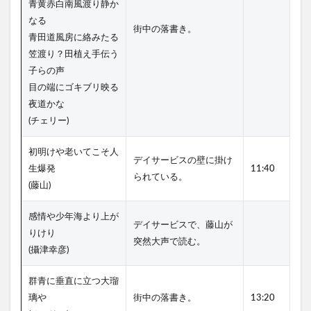
青黄赤白南風渡り静か
なる
街中の落書き。
青田道風房に絡みたる
笠渡り？田植え手伝う
子らの声
目の端にゴキブリ映る
夜道かな
(チェリー)
初明けや老いてこそ人
デイサービスの壁に掛け
生爆発
11:40
られている。
(藤山)
感情や少年海より上が
デイサービスで、藤山が
りけり
突然大声で読む。
(攝津幸彦)
群青に垂直に立つ大瑠
璃や
街中の落書き。
13:20