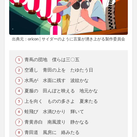
出典元：oricon│サイダーのように言葉が湧き上がる製作委員会
青蔦の団地 僕らは三〇五
空通し 青田の上を たゆたう日
水馬が 水面に残す 波紋かな
夏服の 田んぼと映える 地元かな
上を向く ものの多さよ 夏来たる
蛙飛び 水滴ひかり 輝いて
青黄赤白 南風渡り 静かなる
青田道 風房に 絡みたる