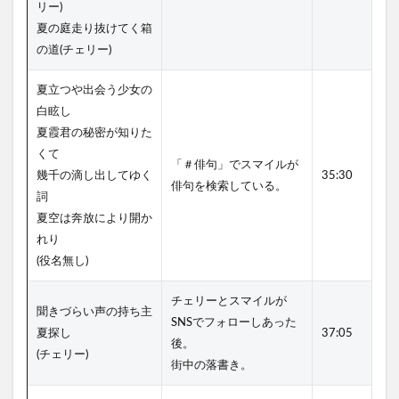
リー)
夏の庭走り抜けてく箱
の道(チェリー)
夏立つや出会う少女の
白眩し
夏霞君の秘密が知りた
くて
「＃俳句」でスマイルが
幾千の滴し出してゆく
35:30
俳句を検索している。
詞
夏空は奔放により開か
れり
(役名無し)
チェリーとスマイルが
聞きづらい声の持ち主
SNSでフォローしあった
夏探し
37:05
後。
(チェリー)
街中の落書き。