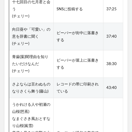
十七回目の七月君と会
う
SNSに投稿する
37:25
(チェリー)
向日葵や「可愛い」の
ビーバーが街中に落書き
意を辞書に聞く
37:40
する
(チェリー)
青歯(葉)闇理由を知り
ビーバーが屋上に落書き
たいだけなんだ
38:30
する
(チェリー)
さよならは言わぬもの
レコードの帯に印刷され
43:40
なりさくら舞う(藤山)
ている
うかれける人や初瀬の
山桜(芭蕉)
なまぐさき風おとすな
り山桜(嵐雪)