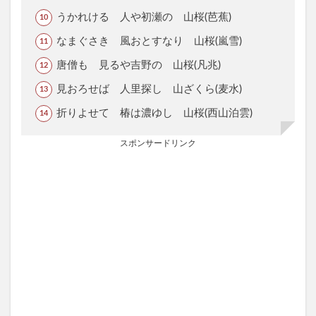
うかれける 人や初瀬の 山桜(芭蕉)
なまぐさき 風おとすなり 山桜(嵐雪)
唐僧も 見るや吉野の 山桜(凡兆)
見おろせば 人里探し 山ざくら(麦水)
折りよせて 椿は濃ゆし 山桜(西山泊雲)
スポンサードリンク