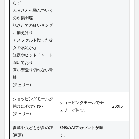
らず
ふるさとへ飛んでいく
のか揚羽蝶
脱ぎたての紅いサンダ
ル揃えけり
アスファルト蹴った彼
女の素足かな
短夜やヒットチャート
聞いており
高い壁登り切れない青
蛙
(チェリー)
ショッピングモール夕
ショッピングモールでチ
焼けに溶けてゆく
23:05
ェリーが詠む。
(チェリー)
夏草や兵どもが夢の跡
SNSのAIアカウントが呟
(芭蕉)
く。