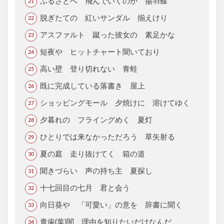
ふるさとへ 飛んでいくのか 揚羽蝶
脱ぎたての 紅いサンダル 揃えけり
アスファルト 蹴った彼女の 素足かな
短夜や ヒットチャート聞いており
高い壁 登り切れない 青蛙
既に完成している落書き 屋上
ショッピングモール 夕焼けに 溶けてゆく
夕暮れの フライングめく 夏灯
ひとりでは来なかっただろう 草矢射る
夏の庭 走り抜けてく 箱の道
聞きづらい 声の持ち主 夏探し
十七回目の七月 君と会う
向日葵や 「可愛い」の意を 辞書に聞く
青歯(葉)闇 理由を知りたいだけなんだ