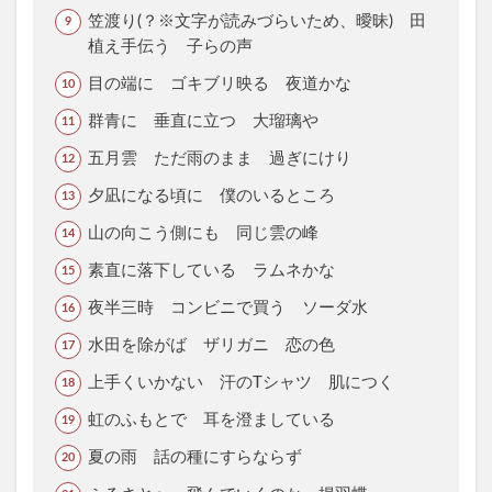
笠渡り(？※文字が読みづらいため、曖昧) 田
植え手伝う 子らの声
目の端に ゴキブリ映る 夜道かな
群青に 垂直に立つ 大瑠璃や
五月雲 ただ雨のまま 過ぎにけり
夕凪になる頃に 僕のいるところ
山の向こう側にも 同じ雲の峰
素直に落下している ラムネかな
夜半三時 コンビニで買う ソーダ水
水田を除がば ザリガニ 恋の色
上手くいかない 汗のTシャツ 肌につく
虹のふもとで 耳を澄ましている
夏の雨 話の種にすらならず