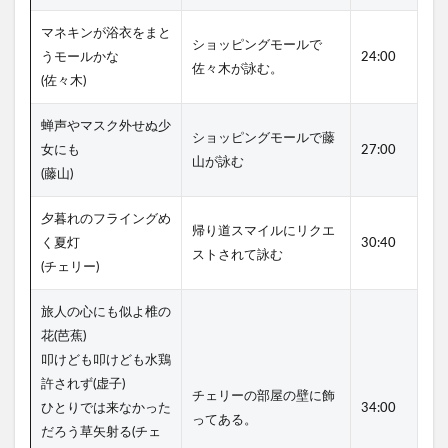
マネキンが浴衣をまと
ショッピングモールで
うモールかな
24:00
佐々木が詠む。
(佐々木)
蝉声やマスク外せぬ少
ショッピングモールで藤
女にも
27:00
山が詠む
(藤山)
夕暮れのフライングめ
帰り道スマイルにリクエ
く夏灯
30:40
ストされて詠む
(チェリー)
旅人の心にも似よ椎の
花(芭蕉)
叩けども叩けども水鶏
許されず(虚子)
チェリーの部屋の壁に飾
ひとりでは来なかった
34:00
ってある。
だろう草矢射る(チェ