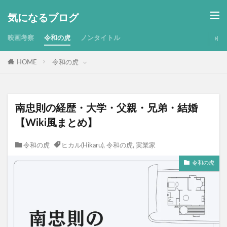
気になるブログ
映画考察
令和の虎
ノンタイトル
HOME
令和の虎
南忠則の経歴・大学・父親・兄弟・結婚
【Wiki風まとめ】
令和の虎
ヒカル(Hikaru)
,
令和の虎
,
実業家
令和の虎