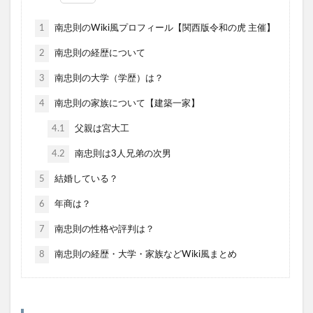
1
南忠則のWiki風プロフィール【関西版令和の虎 主催】
2
南忠則の経歴について
3
南忠則の大学（学歴）は？
4
南忠則の家族について【建築一家】
4.1
父親は宮大工
4.2
南忠則は3人兄弟の次男
5
結婚している？
6
年商は？
7
南忠則の性格や評判は？
8
南忠則の経歴・大学・家族などWiki風まとめ