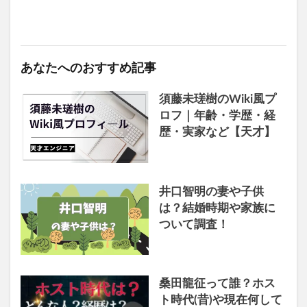
あなたへのおすすめ記事
須藤未瑳樹のWiki風プ
ロフ｜年齢・学歴・経
歴・実家など【天才】
井口智明の妻や子供
は？結婚時期や家族に
ついて調査！
桑田龍征って誰？ホス
ト時代(昔)や現在何して